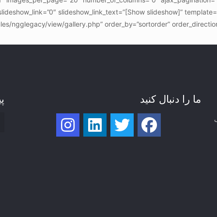
lideshow_link=”0″ slideshow_link_text=”[Show slideshow]” template=
es/ngglegacy/view/gallery.php” order_by=”sortorder” order_directi
ما را دنبال کنید
پی