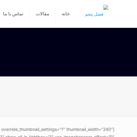
خانه
مقالات
تماس با ما
” override_thumbnail_settings=”1″ thumbnail_width=”240″
″ show_all_in_lightbox=”1″ use_imagebrowser_effect=”0″