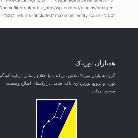
”/home/lightpol/public_html/wp-content/plugins/nextgen-
on=”ASC” returns=”included” maximum_entity_count=”500″]
همیاران نورپاک
گروه همیاران نورپاک تلاش می‌کند تا با اطلاع رسانی درباره آلودگی
نوری و ترویج نورپردازی پاک، قدمی در راستای‌ اصلاح وضعیت
موجود بردارد.