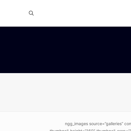
[ngg_images source=”galleries” co
thumbnail_height=”160″ thumbnail_crop=”