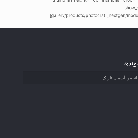
show_s
gallery/products/photocrati_nextgen/modul
وند‌ها
انجمن آسمان تاریک