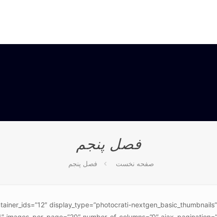
فصل پنجم
صفحه نخست
فصل پنجم
ntainer_ids=”12″ display_type=”photocrati-nextgen_basic_thumbnails
1″ images_per_page=”20″ number_of_columns=”0″ ajax_pagination=”1