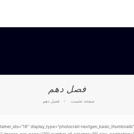
فصل دهم
صفحه نخست
فصل دهم
ntainer_ids=”16″ display_type=”photocrati-nextgen_basic_thumbnails
1″ images_per_page=”20″ number_of_columns=”0″ ajax_pagination=”1