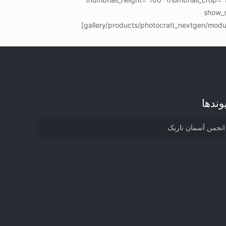
show_s
gallery/products/photocrati_nextgen/modul
وند‌ها
انجمن آسمان تاریک