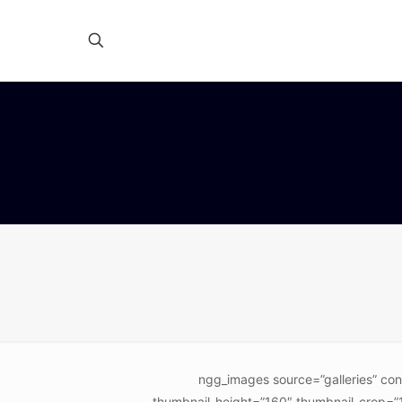
[ngg_images source=”galleries” co
thumbnail_height=”160″ thumbnail_crop=”