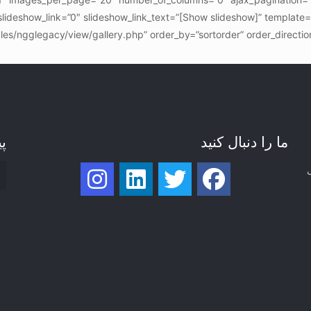
lideshow_link=”0″ slideshow_link_text=”[Show slideshow]” template=
es/ngglegacy/view/gallery.php” order_by=”sortorder” order_directi
ما را دنبال کنید
پی