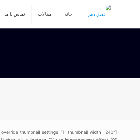
خانه
مقالات
تماس با ما
” override_thumbnail_settings=”1″ thumbnail_width=”240″
″ show_all_in_lightbox=”1″ use_imagebrowser_effect=”0″