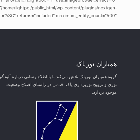
”/home/lightpol/public_html/wp-content/plugins/nextgen-
on=”ASC” returns=”included” maximum_entity_count=”500″]
همیاران نورپاک
گروه همیاران نورپاک تلاش می‌کند تا با اطلاع رسانی درباره آلودگی
نوری و ترویج نورپردازی پاک، قدمی در راستای‌ اصلاح وضعیت
موجود بردارد.