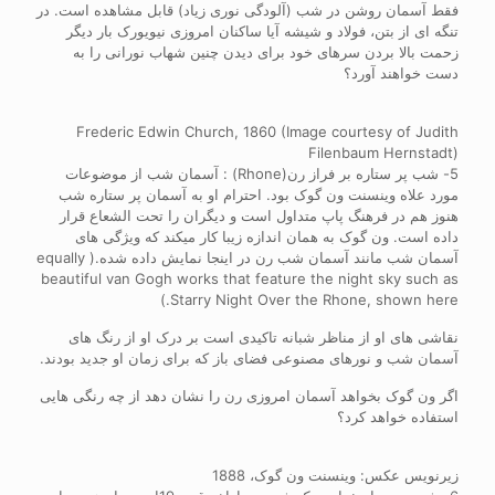
فقط آسمان روشن در شب (آلودگی نوری زیاد) قابل مشاهده است. در
تنگه ای از بتن، فولاد و شیشه آیا ساکنان امروزی نیویورک بار دیگر
زحمت بالا بردن سرهای خود برای دیدن چنین شهاب نورانی را به
دست خواهند آورد؟
Frederic Edwin Church, 1860 (Image courtesy of Judith
Filenbaum Hernstadt)
5- شب پر ستاره بر فراز رن(Rhone) : آسمان شب از موضوعات
مورد علاه وینسنت ون گوک بود. احترام او به آسمان پر ستاره شب
هنوز هم در فرهنگ پاپ متداول است و دیگران را تحت الشعاع قرار
داده است. ون گوک به همان اندازه زیبا کار میکند که ویژگی های
آسمان شب مانند آسمان شب رن در اینجا نمایش داده شده.( equally
beautiful van Gogh works that feature the night sky such as
Starry Night Over the Rhone, shown here.)
نقاشی های او از مناظر شبانه تاکیدی است بر درک او از رنگ های
آسمان شب و نورهای مصنوعی فضای باز که برای زمان او جدید بودند.
اگر ون گوک بخواهد آسمان امروزی رن را نشان دهد از چه رنگی هایی
استفاده خواهد کرد؟
زیرنویس عکس: وینسنت ون گوک، 1888