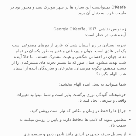
O’Keefe نمیتوانست این ستاره ها در شهر نیویرک ببیند و مجبور بود در
طبیعت غرب به دنبال آن برود.
زیرنویس نقاشی: Georgia O’Keeffe, 1917
آینده شب در خطر است:
تجربه ایستادن در زیر آسمان شبی که عاری از نورهای مصنوعی است
یک امر عادی است. جوان و پیر، غنی و فقیر به طور یکسان در تمام
نقاط جهان در احساس شگفتی و هیبت مشترک هستند. اما حالا آینده
شب تهدید میشود. همان طور که ما بیشتر تجربه های مشترکمان را از
دست میدهیم، چگونه هنرمندان، مخترعان و سازندگان آینده از آسمان
شب الهام بگیرند؟
شما میتوانید به نسل آینده الهام ببخشید:
خوشبختانه آلودگی نوری برگشت پذیر است و شما میتوانید تغییرات
واقعی و سریعی ایجاد کنید با:
چراغ ها را فقط در زمان و مکانی که نیاز است روشن کنید.
مطمین شوید که لامپ ها محافظ دارند و پایین را روشن میکنند نه
سمت بالا.
از وسایل صرفه جویی در انرژی مانند تایمر، دیمر و سنسورهای