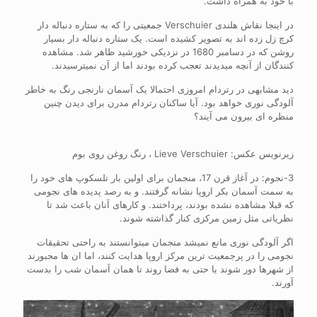
با خود به همراه داشت.
در اینجا نقاش هلندی Verschuier جمعیتی را که به ستاره دنباله دار
کرچ زل زده اند به تصویر کشیده است. یک ستاره دنباله دار بسیار
روشن که در دسامبر 1680 در نزدیکی خورشید ظاهر شد. مشاهده
کنندگان از آنچه میدیدند تعجب کرده بودند اما از آن نمیترسیدند.
دید مشابهی در رتردام امروزی احتمالا یک آسمان نارنجی رنگ به خاطر
آلودگی نوری خواهد بود. آیا ساکنان رتردام مدرن برای دیدن چنین
منظره ای بیرون می آیند؟
زیرنویس عکس: Lieve Verschuier ، رنگ روغن روی بوم
3-نجوم: در آغاز قرن 17، منجمان برای اولین بار تلسکوپ های خود را
به سمت آسمان بکر اروپا نشانه گرفتند. و به رصد پدیده های نجومی
که قبلا مشاهده نشده بودند، پرداختند. و کارهای آنان باعث شد تا
نظریاتی مثل زمین مرکزی کنار گذاشته شوند.
اگر آلودگی نوری مانع نمیشد منجمان میتوانستند به راحتی تحقیقات
نجومی را در پرجمعیت ترین مرکز اروپا هدایت کنند، اما ان ها مجبورند
از شهرها دور شوند یا حتی به فضا روند تا همان آسمان شب را بدست
آورند.