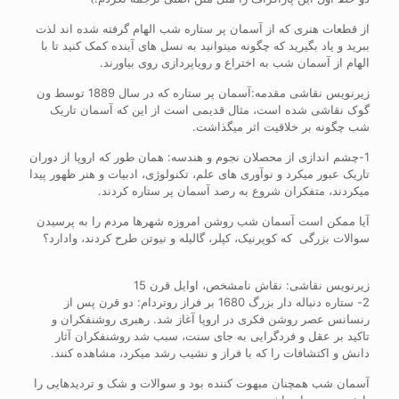
از قطعات هنری که از آسمان پر ستاره شب الهام گرفته شده اند لذت
ببرید و یاد بگیرید که چگونه میتوانید به نسل های آینده کمک کنید تا با
الهام از آسمان شب به اختراع و رویاپردازی روی بیاورند.
زیرنویس نقاشی مقدمه:آسمان پر ستاره که در سال 1889 توسط ون
گوک نقاشی شده است، مثال قدیمی است از این که آسمان تاریک
شب چگونه بر خلاقیت اثر میگذاشت.
1-چشم اندازی از محصلان نجوم و هندسه: همان طور که اروپا از دوران
تاریک عبور میکرد و نوآوری های علم، تکنولوژی، ادبیات و هنر ظهور پیدا
میکردند، متفکران شروع به رصد آسمان پر ستاره کردند.
آیا ممکن است آسمان شب روشن امروزه شهرها مردم را به پرسیدن
سوالات بزرگی که کوپرنیک، کپلر، گالیله و نیوتن طرح کردند، وادارد؟
زیرنویس نقاشی: نقاش نامشخص، اوایل قرن 15
2- ستاره دنباله دار بزرگ 1680 بر فراز روتردام: دو قرن پس از
رنسانس عصر روشن فکری در اروپا آغاز شد. رهبری روشنفکران و
تاکید بر عقل و فردگرایی به جای سنت، سبب شد روشنفکران آثار
دانش و اکتشافات را که با فراز و نشیب رشد میکرد، مشاهده کنند.
آسمان شب همچنان مبهوت کننده بود و سوالات و شک و تردیدهایی را