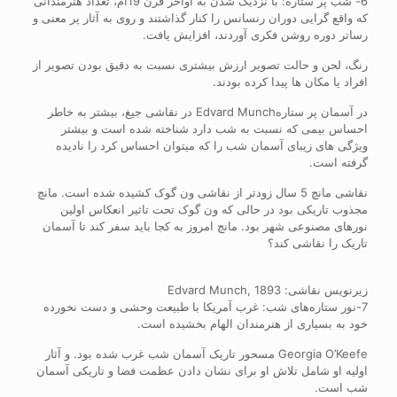
6- شب پر ستاره: با نزدیک شدن به اواخر قرن 19ام، تعداد هنرمندانی
که واقع گرایی دوران رنسانس را کنار گذاشتند و روی به آثار پر معنی و
رساتر دوره روشن فکری آوردند، افزایش یافت.
رنگ، لحن و حالت تصویر ارزش بیشتری نسبت به دقیق بودن تصویر از
افراد یا مکان ها پیدا کرده بودند.
در آسمان پر ستارهEdvard Munch در نقاشی جیغ، بیشتر به خاطر
احساس بیمی که نسبت به شب دارد شناخته شده است و بیشتر
ویژگی های زیبای آسمان شب را که میتوان احساس کرد را نادیده
گرفته است.
نقاشی مانچ 5 سال زودتر از نقاشی ون گوک کشیده شده است. مانچ
مجذوب تاریکی بود در حالی که ون گوک تحت تاثیر انعکاس اولین
نورهای مصنوعی شهر بود. مانچ امروز به کجا باید سفر کند تا آسمان
تاریک را نقاشی کند؟
زیرنویس نقاشی: Edvard Munch, 1893
7-نور ستاره‌های شب: غرب آمریکا با طبیعت وحشی و دست نخورده
خود به بسیاری از هنرمندان الهام بخشیده است.
Georgia O’Keefe مسحور تاریک آسمان شب غرب شده بود. و آثار
اولیه او شامل تلاش او برای نشان دادن عظمت فضا و تاریکی آسمان
شب است.