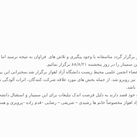
ر بود در سال ۷۸ در دانشگاه آزاد اهواز برگزار گردد متاسفانه با وجود پیگیری و تلاش های فراوان ب
ز پنجشنبه ۸۸/۸/۲۱ برگزار نمائیم.
عضاء انجمن علمی محیط زیست دانشگاه آزاد اهواز برگزار شد.سخنرانی این برن
ط نیز روبرو شد. از جمله بخش های مورد علاقه شرکت کنندگان، اثرات آلودگی نو
باشد.
د قصد دارند به دلیل فرصت اندک تبلیغات برای این سمینار و استقبال دانشجویا
زاد اهواز مخصوصاً خانم ها رشیدی – شریفی – رضایی -قدم زاده -پرویزی و هم