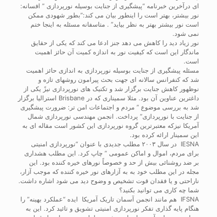
ای درآخرین خبرنامه “پیشگیری از جنایت بوسیله نورپردازی ” افسانه:
نور بیشتر، بهتر است را اینطور بیان می کند:”بطور شهودی ممکن
است نور بیشتر بهتر به نظر بیاید” . متاسفانه مسئله به اینجا ختم
نمی شود.
نور زیاد دید را کاهش می دهد جنز ادعا می کند که یکی از حقایق
ماندگار این است که کیفیت نور به اندازه کمیت آن حائز اهمیت
است.
مسئله پیشگیری از جنایت بوسیله نورپردازی به اندازی حائز اهمیت
شد که کنفرانس سالانه ای جهت بحث پیرامون روشهای تازه و
نوظهور کاهش جنایت برگزار شد و تکنیک های نورپردازی نیزً یکی از
داغترین عناوین آن بود. مثلا سمیناری که در Brisbane استرالیا برگزار
شد به بررسی موضوع ” مردم و اجتماعات امن تر: ضرورت پیشگیری
از جنایت با نورپردازی” پرداخت. انجمن مهندسی نورپردازی شمال
آمریکا نیزکه معتبرترین گروه نورپردازی این کشور است مقاله ای به
این سمینار ارائه کرده بود.
IESNA در سال ۲۰۰۳ مطلب جدیدی با عنوان “نورپردازی امنیتی
برای مردم، اموال و اماکن عمومی ” چاپ کرد. این مطلب هشداری
بر ضد روشنائی بیش از حد و خصوصاً نورهای خیره کننده بود. این
مجله در این مطلب خود به به آزارهای نور خیره کننده که موجب آزار،
ناراحتی و یا فقدان قوت تشخیص و وضوح دید می شود اشاره داشت.
شما چه کاری می توانید بکنید؟
IFSNA هم مانند انجمن آسمان تاریک آمریکا ایده “عملکرد بهینه” را
هنگام پایه گذاری تفکر نورپردازی امنیتی تشویق و تائید کرد. این به