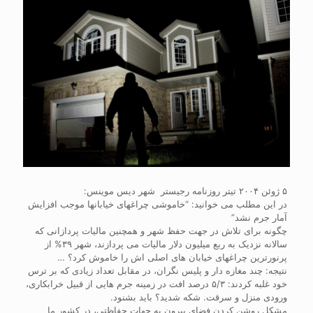
۵ ژوئن ۲۰۰۴ تیتر روزنامه رجیستر شهر دیس موینس:
در این مطلب می خوانید: “خاموشی چراغهای خیابانها موجب افزایش
آمار جرم نشد”
چگونه برای تلاش در جهت حفظ شهر و همچنین مالیات پردازانی که
سالانه نزدیک به ربع میلیون دلار مالیات می پردازند، شهر ۳۹% از
پرنورترین چراغهای خیابان های اصلی اش را خاموش کرد؟ …
نتیجه: چند مغازه دار و پلیس نگران، در مقابل تعداد زیادی که بر ترس
خود غلبه کردند: ۵/۳ درصد افت در زمینه جرم هایی از قبیل خرابکاری،
ورودی منزل و سرقت. شکه شدید؟ باید بشنود.
مشکل روشن کردن فضای بیرون به جهات حفاظتی، در کشور ما