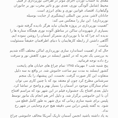
معنای به حساب آوردن اجزای موثر در طراحی نورپردازی از قبیل
محیط (شامل آلودگی نوری، تعدی نور و تاثیر مخرب نور بر جانوران
وگیاهان)، اقتصاد، قوانین نوری و بقای انرژی است.
جاناتان لاشر، مدیر بین المللی (پیشگیری از جنایت بوسیله
نورپردازی) این نیاز را منعکس می کند:
“اهمیت نورپردازی در پروژه هایمان نباید هرگز نادیده گرفته شود.
بسیاری از شهروندان ساکن در مناطق آلوده نوری هیچگاه ستاره ها را
ندیده اند چرا که ما با نورپردازی متمرکز آسمان را روشن نموده ایم.
آگاهی داشتن از رابطه کارهایمان با دنیای اطرافمان حقیقتاً مسئولیت
ماست.”
حال که از اهمیت استاندارد سازی نورپردازی اماکن مختلف آگاه شدیم
به بررسی یک تجربه که در کشور ایسلند در مورد کاهش نور و سرقت
رخ داده توجه فرمائید.
پنج شنبه شب ۶ مهرماه ۱۳۸۵ تمام چراغ های خیابان های پایتخت
کشور ایسلند به مدت نیم ساعت خاموش شد. در واقع به سه دلیل
متفاوت این کار صورت گرفت. نخست، این پیشنهاد را یک منجم
سرشناس مطرح کرد چون او معتقد بود که با چنین کاری می توان
تمام ستارگان موجود در آسمان را بسیار بهتر و واضح تر تماشا کرد.
دلیل بعدی افتتاح یک جشنواره فیلم در این شهر بود که مراسم افتتاح
آن با این خاموشی برگزار شد. و دلیل آخر هم انجام یک مانور توسط
پلیس برای شبیه سازی زمانی که برق شهر به طور کامل قطع می
شود. به گفته پلیس دراین سی دقیقه هیچ جرم وجنایتی در شهر رخ
نداد.
به یاد داشته باشید انجمن آسمان تاریک آمریکا مخالف خاموشی چراغ