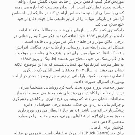
موردش فکر کنیم، کاهش ترس از جنایت بدون کاهش میزان واقعی
جنایت، پدیده خطرناکی است. این بدان معناست که اجازه می دهیم
کسی با سرابی از امنیت، احساس آرامش کند در حالیکه این احساس
آرامش در تاریکی تنها ما را از غرایز طبیعی مان جهت دفاع از خود
خلع سلاح می کند.
دادگستری که جایگزین سازمان ملی شد، به مطالعات ۱۹۷۷ ادامه
داده و در گزارش ۱۹۹۷ خود اضافه کرد: ما فکر می کنیم روشنائی در
برخی اماکن موثر و در جاهای دیگر غیر موثر و بی فایده است.
مشکل آفرینی رابطه میان روشنایی و ارتکاب جرم هنگامی افزایش
یافت که ادعا شد مهاجمین برای تعیین هدف های مناسب و موقعیت
های کم ریسک تر، خود، محتاج نور هستند.(فلمینگ و بروز ۱۹۸۶)
به نظر میرسد آمریکائیها تنها کسانی هستند که به این موضوع علاقه
نشان می دهند. در سال ۲۰۰۲ محققان استرالیائی یک بازنگری
انتقادی نسبت به کمیته پارلمانی در زمینه جرم و مواد مخدر در ایالت
ویتوریای استرالیا صورت دادند.
بطور خلاصه، پروژه مورد بحث ثابت کرد روشنایی مشخصاً میزان
ترس از جنایت را کاهش می دهد ولی شواهد علمی بدست آمده از
مطالعات، نشان می دهد که روشنایی هیچ تاثیری بر کاهش وحشیگری
و جرائم مالی ندارد و این خلاف عقیده برخی حقوقدانان دایره
پیشگیریاز جرائم می باشد. (به هر حال) انتظار می رود نورپردازی
صحیح به میزان لازم در فضاهای بیرونی، جرم و جنایت را در موارد
مقتضی کاهش دهد.
کوشش برای آگاهی:
چاک جنر(Chuck Genre) از مرکز تحقیقات امنیت عمومی در مقاله