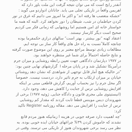
آنقدر رایج است که می توان نتیجه گرفت این ملت باور دارد که
اهریمن واقعاً در تاریکی تجلی می یابد. جاناتان ادواردو می گوید :
“خشکه متعصب ها رفته اند” و اکثر ما امروز می دانیم که غرق در نور
کردن حیاطمان در شب، شیطان را دور نخواهد کرد. البته که همه ما
خواستار خانه ای امن هستیم اما روشهایی که زمانی فکر می کردیم
صحیح است دیگر کارساز نیستند.
اعتقاد کهنه “نور بیشتر ، بهتر است” سالهای درازی حکمفرما بوده
چنانچه کاملا ًنسبت به راه حل های واقعاً کار ساز بی توجه ایم.
مطالعات زیادی توسط مراجع معتبر بر روی این موضوع صورت گرفته
و نتایج حاصله احتمالاً برای شما غیر منتظره خواهند بود.
در ۱۹۷۷ دپارتمان دادگاهی جهت تعیین رابطه روشنایی و میزان جرم
درآمریکا تشکیل شد و در پایان مرحله I گزارشهای نهایی چنین بود:
“در حالیکه هیچ آمار قابل توجهی از شواهدی که نشان دهد روشنائی
خیابان بر میزان ارتکاب به جرم تاثیر دارد، دردست نیست. خصوصاً
اگر محل جرم را نیز بحساب آوریم، گزارش قاطعی مبنی بر اینکه
افزایش روشنایی ترس از جنایت را کاهش می دهد، وجود دارد.
(انیستیتوی ملی مجری قانون و دادگاه جنایی. ژوئیه ۱۹۷۷) برخی از
شهروندان دیس موینس قطعاً ثابت کردند که مقدار کم روشنایی
ترس از جنایت را افزایش می دهد. مقاله روزنامه Register تاکید
کرد:
“چه اهمیت دارد صرفه جویی در هزینه ا زمانیکه هنوز مردم قانع
نشدند که خاموش کردن ۳۹% چراغهای خیابان ایده خوبی بوده. به
نظر می رسد برخی شهروندان هنوز از تاریکی می ترسند. وقتی در