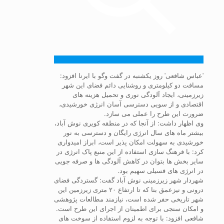
ˈعباس شافعیˈ روز یکشنبه در گفت وگو با ایرنا افزود:
مسافت دو کیلومتری و روشنایی دائم فضای این شهر
زیرزمینی، ایجاد آلودگی نوری و تحمیل هزینه های
اقتصادی و از سویی دسترسی آسان انرژی خورشیدی،
ضرورت این طرح را عملی می سازد.
وی اظهار داشت: از آنجا که در منطقه کویری نوش آباد،
بیشتر ماه های سال انرژی رایگان و دسترسی به نور
خورشیدی به سهولت امکان پذیر است، ابراز امیدواری
کرد: با فرهنگ سازی استفاده از این منبع پاک انرژی در
سایر بخش ها بتوان در کاهش آلودگی ها و صرفه جویی
در انرژی های فسیلی سهیم بود.
شهردار شهر زیرزمینی نوش آباد گفت: گستردگی فضای
درونی و نیزعمق بنا که تا ارتفاع ۲۰ متری زیرزمین این
شهر تاریخی حفر شده است، نیازمند مطالعات پژوهشی
و امکان سنجی برای اطمینان از اجرای این طرح است.
شافعی افزود: با توجه به لزوم استفاده از سوخت های