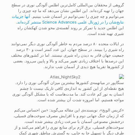
گروهی از محققان بین‌المللی کامل‌ترین اطلس آلودگی نوری در سطح
جهان را تهیه کرده‌اند. این اطلس نشان می‌دهد که ما چه چیزی را
می‌توانیم و چه چیزی را نمی‌توانیم در آسمان شب ببینیم.
آنها جزییات
نتایج‌شان را در ژورنال علمی Science Advances منتشر کرده‌اند.
این اطلس جدید با تمرکز بر روند آهسته‌ی محو شدن کهکشان راه
شیری تهیه شده است.
در ایالات متحده ۸۰ درصد مردم به خاطر آلودگی نوری دیگر نمی‌توانند
راه شیری را ببینند. در سطح جهان، این عدد کمتر است و ۳۰ درصد
جمعیت جهان قادر به دیدن راه شیری نیستند. اما در کشورهای مختلف
این درصدها با اختلاف زیادی تغییر می‌کند و بالا و پایین می‌رود. بعضی
از کشورها تقریبا هیچ دیدی از آسمان شب ندارند.
سنگاپور در میانهمه‌ی کشورها بیشترین میزان آلودگی نوری را دارد.
هیچ نقطه‌ای از این کشور به اندازه‌ی کافی تاریک نیست تا چشم
انسان به نور کم عادت کند. ما مدت‌هاست که با مشکل آلودگی نوری
مواجه هستیم، اما امروزه شدت آن بیشتر شده است.
«کریس الویج»، نویسنده‌ی این مقاله می‌گوید: «من احساس می‌کنم
که از زمان جنگ جهانی دوم و با افزایش مصرف سوخت‌های فسیلی،
درخشش مصنوعی آسمان با سرعت زیادی بیشتر شده است.
سوخت‌های فسیلی، برق لازم برای منابع نوری را فراهم می‌کنند و از
طرف دیگر با تسهیل جا به جایی، به گسترش مناطق شهری کمک