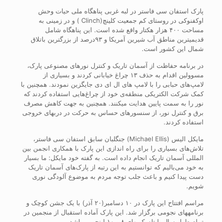
پارک استفان سی فاستر در لبه غربی پناهگاه ملی حیات وحش
اوکفنوکی در روستای کم جمعیت کلینچ(Clinch ) و در زمینی به
مساحت ۴۰۰ هزار هکتار واقع شده است. این پناهگاه شامل
قدیمی‎ترین مناطق آب شیرین آمریکا و ۹۳درصد از بزرگترین باتلاق
شمال این کشور است.
در برنامه حفاظت از آسمان تاریک و کنترل نورهای مصنوعی پارک،
مسوولین اقدام به حذف ۱۳ چراغ خیابانی کردند و بسیاری از
لامپ‌های حبابی را با لامپ های ال ای دی جایگزین نمودند. همچنین با
کمک شرکت الکتریکی منطقه‌ی خود از چراغ‌‎هایی استفاده کردند که
نور را به سمت پایین هدایت می‎کنند. همچنین به جهت کاهش مصرف
برق و کنترل نور، از سنسورهای حساس به حرکت در درب‎های خروجی
استفاده کردند.
مایکل الیس (Michael Ellis) جنگل‎بان سابق استفان سی فاستر،
تلاش‌های بسیاری را برای راه اندازی این پارک با همکاری انجمن بین
المللی آسمان تاریک انجام داده است. به گفته خود مایکل: ما بسیار
به خود می‌بالیم که توانستیم به این رتبه از پارک‌های آسمان تاریک
دست پیدا کنیم و باعث جلب توجه مردم به موضوع آلودگی نوری
شویم.
مراسم افتتاح این پارک در ۱۰ دسامبر(۲۰ آذر) با یک جشن کوچک و
برنامه‎های نجومی برگزار شد. این پارک آماده استقبال از منجمین در
تمام طول سال با تلسکوپ‎های ۸ و ۱۰ اینچی می‎باشد.