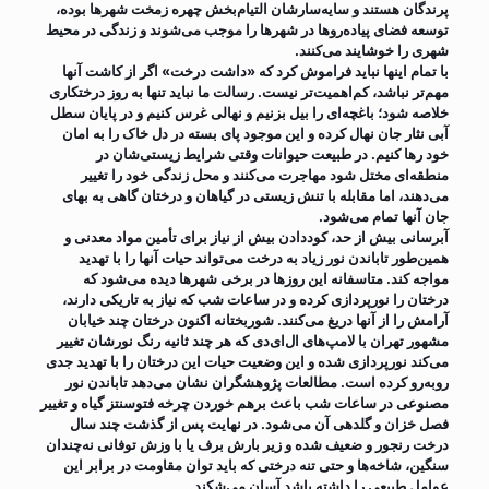
پرندگان هستند و سایه‌سارشان التیام‌بخش چهره زمخت شهرها بوده،
توسعه فضای پیاده‌روها در شهرها را موجب می‌شوند و زندگی در محیط
شهری را خوشایند می‌کنند.
با تمام اینها نباید فراموش کرد که «داشت درخت» اگر از کاشت آنها
مهم‌تر نباشد، کم‌اهمیت‌تر نیست. رسالت ما نباید تنها به روز درختکاری
خلاصه شود؛ باغچه‌ای را بیل بزنیم و نهالی غرس کنیم و در پایان سطل
آبی نثار جان نهال کرده و این موجود پای بسته در دل خاک را به امان
خود رها کنیم. در طبیعت حیوانات وقتی شرایط زیستی‌شان در
منطقه‌ای مختل شود مهاجرت می‌کنند و محل زندگی خود را تغییر
می‌دهند، اما مقابله با تنش زیستی در گیاهان و درختان گاهی به بهای
جان آنها تمام می‌شود.
آبرسانی بیش از حد، کوددادن بیش از نیاز برای تأمین مواد معدنی و
همین‌طور تاباندن نور زیاد به درخت می‌تواند حیات آنها را با تهدید
مواجه کند. متاسفانه این روزها در برخی شهرها دیده می‌شود که
درختان را نورپردازی کرده و در ساعات شب که نیاز به تاریکی دارند،
آرامش را از آنها دریغ می‌کنند. شوربختانه اکنون درختان چند خیابان
مشهور تهران با لامپ‌های ال‌ای‌دی که هر چند ثانیه رنگ نورشان تغییر
می‌کند نورپردازی شده و این وضعیت حیات این درختان را با تهدید جدی
روبه‌رو کرده است. مطالعات پژوهشگران نشان می‌دهد تاباندن نور
مصنوعی در ساعات شب باعث برهم خوردن چرخه فتوسنتز گیاه و تغییر
فصل خزان و گلدهی آن می‌شود. در نهایت پس از گذشت چند سال
درخت رنجور و ضعیف شده و زیر بارش برف یا با وزش توفانی نه‌چندان
سنگین، شاخه‌ها و حتی تنه درختی که باید توان مقاومت در برابر این
عوامل طبیعی را داشته باشد آسان می‌شکند.