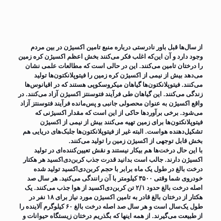
از سال‌ها قبل باور نادرستی درباره منبع تامین اکسیژن در بین مردم
وجود دارد و آن این‌که اغلب فکر می‌کنند بخش اعظم اکسیژن کره زمین
را درختان تامین می‌کنند. این در حالی است که مطالعات علمی نشان
می‌دهد بیش از نیمی از اکسیژن کره زمین را فیتوپلانکتون‌ها تولید
می‌کنند. فیتوپلانکتون‌ها گیاهان میکروسکوپی هستند که در اقیانوس‌ها
زندگی می‌کنند. این گیاهان طی فرآیند فتوسنتز اکسیژن آزاد می‌کنند. در
واقع اکسیژن به عنوان محصولی جانبی و پس‌مانده فرآیند فتوسنتز آزاد
می‌شود. برخی برآوردها حاکی از این است که مقدار اکسیژنی که
فیتوپلانکتون‌ها برای زمین تهیه می‌کنند بیش از نیمی از اکسیژن
تشکیل‌دهنده هواست. البته غیر از فیتوپلانکتون‌ها جلبک‌های دریایی هم
بخش قابل توجهی از اکسیژن زمین را تولید می‌کنند.
با این حال درخت‌ها هم بیکار نیستند و نقش تعیین‌کننده‌ای در تولید
اکسیژن دارند. جالب است بدانید قدرت جذب کربن‌دی‌اکسید هر هکتار
درخت بالغ در طول یک ماه برابر با حجم کربن‌دی‌اکسید تولید شده
خودروی شما وقتی ۳۵۰۰ کیلومتر با آن رانندگی می‌کنید. هر سال صد
اصله درخت بالغ حدود ۲/۱ تن کربن‌دی‌اکسید از هوا جذب می‌کنند. یک
هکتار از درختان بالغ قادر به تامین اکسیژن مورد نیاز برای ۱۸ نفر در
طول یک‌سال است و هر سال صد اصله درخت بالغ ۶۰ کیلوگرم آلاینده را
از طبیعت می‌گیرند. از همه اینها که بگذریم درختان زیستگاه حیوانات و