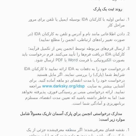
روند ثبت یک پارک
تماس اولیه با کارکنان IDA بوسیله ایمیل یا تلفن برای مرور
مراحل کار
دادن اطلاعاتی مانند نام و آدرس و تلفن به کارکنان IDA (در
صورت تغییر راه‌های ارتباطی، انجمن را مطلع نمایید)
ارسال فرم‌های مربوطه توسط انجمن پس از تکمیل فرآیند؛
کارکنان IDA دریافت فرم‌ها را تأیید می‌کنند. فرم درخواست‌ باید
بصورت الکترونیکی با فرمت Word با PDF ارسال شود.
درخواست خود را به دفعات به IDA ارائه نمایید تا کارکنان IDA
شرایط شما (پارک) را بررسی نمایند. اگر مایل هستید
درخواست خود را با مدت انقضای دو ماهه آماده کنید. برای
آشنایی بیشتر به سایت
www.darksky.org/idsp
مراجعه
نمایید. ارائه درخواستی مبنی بر
رسیدگی فوری
، پذیرفته نخواهد
شد؛ اما به خاطر داشته باشید که تعیین مدت انقضاء، مستلزم
برنامه­ریزی و آمادگی شما است.
­ مدارک درخواستی انجمن براي پارک آسمان تاریک معمولاً شامل
موارد زیر است:
نقشه فضای معرفی‌شده؛ اگر منطقه معرفی­شده جزئی از یک
پارک بزرگتر باشد، باید توضیح داده شود که چرا این منطقه