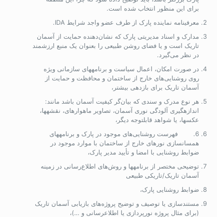
برای این منظور انتخاب شده است.
معرفی­نامه‌ نماینده پارک از طرف عضو واجد شرایط IDA.
مدارک و اسناد مدیریتی پارک که نشان‌‌دهنده حمایت از آسمان
تاریک است و یا فضای روشن طبیعی را بعنوان یک منبع ارزشمند
در نظر می‌گیرد.
در صورت امکان، اعمال سیاست و برنامه­های سازمانی ویژه
روی روشنایی‌های خارج از ساختمان و محافظت و حمایت از
آسمان تاریک برای بازدهی بیشتر،
هر نوع مدرک و سندی که بیان‌گر کیفیت آسمان باشد مانند:
اندازه­گیری آلودگی نوری
آسمان، تصاویر ماهواره­ای، نقشه­ها،
عکس­ها، یا شواهد قابل­توجه دیگر،
6. فهرست روشنایی‌های موجود در پارک و برنامه­های
همسان­سازی نورهای خارج از ساختمان با موارد موجود در
ضوابط روشنایی با امضا و تأیید مدیر پارک،
توضیحی مختصر از برنامه­ها و روش‌های اطلاع‌رسانی در زمینه
آسمان تاریک/تاریکی طبیعی
ضوابط روشنایی پارک،
مستندسازی یا توصیف و توضیح پروژ­ه‌های بازیابی آسمان تاریک
(برای مثال پروژه نورپردازی یا اطلاع­رسانی و …)،