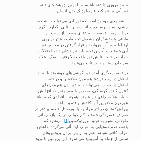
بیایید مروری داشته باشیم بر آخرین پژوهش‌های تاثیر
نور آبی بر عملکرد فیزیولوژیک بدن انسان.
شواهدی موجود است که نور آبی می‌تواند به شبکیه
چشم، آسیب رسانده و اثر سو بر بینایی بگذارد. اگرچه
در این زمینه تحقیقات بیشتری مورد نیاز است. از
طرفی پژوهشگران مشغول تحقیقات بیشتر بر روی
ارتباط بروز آب مروارید و قرار گرفتن در معرض نور
آبی هستند. و آخرین تحقیقات نیز نشان داده اختلالات
خواب در نتیجه تابش نور باعث بالا رفتن ریسک ابتلا به
سرطان سینه و پروستات می‌شود.
در تحقیق دیگری آمده نور گوشی‌های هوشمند با ایجاد
اختلال در روند ترشح هورمون ملاتونین و در نتیجه
اختلال در خواب، می‌تواند با برهم زدن هورمون‌های
کنترل کننده گرسنگی، به طور بالقوه منجر به افزایش
خطر ابتلا به چاقی نیز شوند. همچنین افرادی که سطح
هورمون ملاتونین آنها کاهش یافته و ساعت
بیولوژیک‌شان در اثر مواجهه با نورمختل شده، بیشتر در
معرض افسردگی هستند. کم خوابی در یک بازه زمانی
طولانی، منجر به تولید نوروتوکسین
[1]
می‌شود که
باعث عدم دستیابی به خواب ایده‌آلی می‌گردد. داشتن
خواب کافی شبانه منجر به از بین بردن پروتئین‎‌های
سمی از جمله بتا آمیلوئید می شود. این پروتئین با ورود