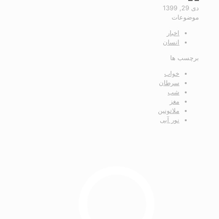
دی 29, 1399
موضوعات
اخبار
انسان
برچسب ها
خواب
سرطان
شب
مغز
ملاتونین
نور آبی