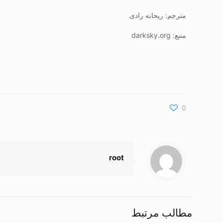
مترجم: ریحانه رادی
منبع: darksky.org
0
root
مطالب مرتبط