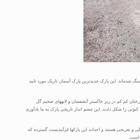
گ شده‌اند. این پارک جدیدترین پارک آسمان تاریک مورد تایید
حدود 225 میلیون سال پیش سطح این منطقه با درختان غول پیکر و مرداب‎های سرسبز پوشیده شده بود که احتمالا به علت انفجار آتشفشانی تنه درختان کم کم در زیر خاکستر آتشفشان و لایه‎های ضخیم گل
ده شده و بر اثر فرسایش باد و باران چوب‎های سنگ شده چشم انداز طبیعی کنونی را شکل دادند. این چشم انداز تاریخی پارک به ما یادآوری
پارک‎های آسمان تاریک مناطق حفاظت شده‎ای برای نگه‎داشتن تاریکی طبیعت شب و محیط زیست از نظر جنبه‎های علمی، آموزشی، میراث فرهنگی و تفریحی هستند و احداث این پارک‎ها فرآیندیست گسترده که