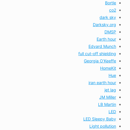
Bortle
co2
dark sky
Darksky.org
DMSP
Earth hour
Edvard Munch
full cut-off shielding
Georgia O’Keeffe
HomeKit
Hue
iran earth hour
jet lag
JM Miller
LB Martin
LED
LED Sleepy Baby
Light pollution