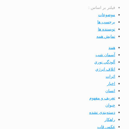
فیلتر بر اساس :
موضوعات
برچسب ها
نویسنده ها
نمایش همه
همه
آسمان شب
آلودگي نوري
اتلاف انرژي
اثرات
اخبار
انسان
تعريف و مفهوم
حیوان
دسته‌بندی نشده
راهکار
عکس قاب