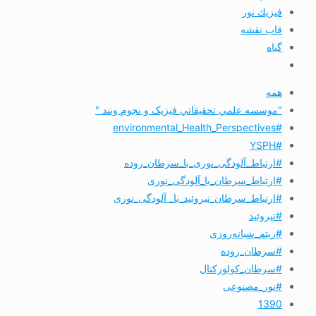
فيزيك نور
قاب نقشه
گیاه
همه
"موسسه علمي تحقيقاتي فیزیک و نجوم ونند "
#environmental_Health_Perspectives
#YSPH
#ارتباط_آلودگی_نوری_با_سرطان_روده
#ارتباط_سرطان_با_آلودگی_نوری
#ارتباط_سرطان_تیروئید_با_ آلودگی_نوری
#تیروئید
#ریتم_شبانه‌روزی
#سرطان_روده
#سرطان_کولورکتال
#نور_مصنوعی
1390