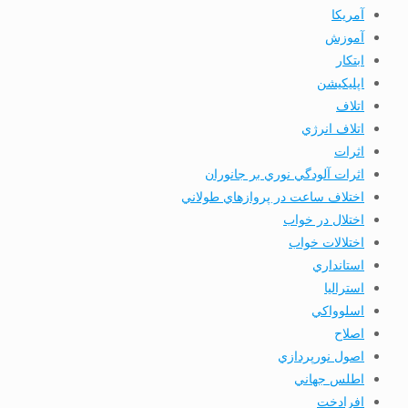
آمریکا
آموزش
ابتكار
اپليكيشن
اتلاف
اتلاف انرژي
اثرات
اثرات آلودگي نوري بر جانوران
اختلاف ساعت در پروازهاي طولاني
اختلال در خواب
اختلالات خواب
استانداري
استرالیا
اسلوواكي
اصلاح
اصول نورپردازي
اطلس جهاني
افرادخت