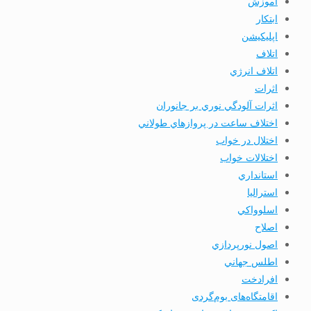
آموزش
ابتكار
اپليكيشن
اتلاف
اتلاف انرژي
اثرات
اثرات آلودگي نوري بر جانوران
اختلاف ساعت در پروازهاي طولاني
اختلال در خواب
اختلالات خواب
استانداري
استرالیا
اسلوواكي
اصلاح
اصول نورپردازي
اطلس جهاني
افرادخت
اقامتگاه‌های بوم‌گردی