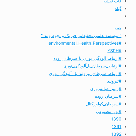
قاب نقشه
گیاه
همه
"موسسه علمي تحقيقاتي فیزیک و نجوم ونند "
#environmental_Health_Perspectives
#YSPH
#ارتباط_آلودگی_نوری_با_سرطان_روده
#ارتباط_سرطان_با_آلودگی_نوری
#ارتباط_سرطان_تیروئید_با_ آلودگی_نوری
#تیروئید
#ریتم_شبانه‌روزی
#سرطان_روده
#سرطان_کولورکتال
#نور_مصنوعی
1390
1391
1392