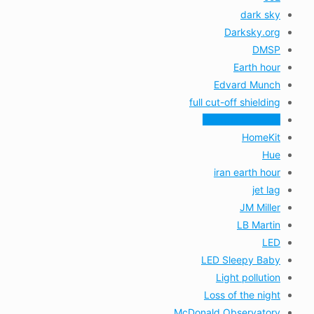
dark sky
Darksky.org
DMSP
Earth hour
Edvard Munch
full cut-off shielding
Georgia O’Keeffe
HomeKit
Hue
iran earth hour
jet lag
JM Miller
LB Martin
LED
LED Sleepy Baby
Light pollution
Loss of the night
McDonald Observatory