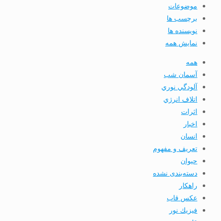
موضوعات
برچسب ها
نویسنده ها
نمایش همه
همه
آسمان شب
آلودگي نوري
اتلاف انرژي
اثرات
اخبار
انسان
تعريف و مفهوم
حیوان
دسته‌بندی نشده
راهکار
عکس قاب
فيزيك نور