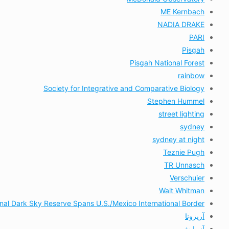
ME Kernbach
NADIA DRAKE
PARI
Pisgah
Pisgah National Forest
rainbow
Society for Integrative and Comparative Biology
Stephen Hummel
street lighting
sydney
sydney at night
Teznie Pugh
TR Unnasch
Verschuier
Walt Whitman
onal Dark Sky Reserve Spans U.S./Mexico International Border
آریزونا
آزمایش