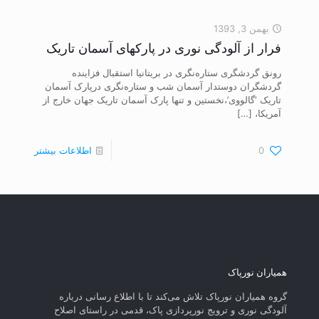
بهمن 3, 1393
فرار از آلودگی نوری در پارکهای آسمان تاریک
رونق گردشگری ستاره‌نگری در بریتانیا استقبال فزاینده
گردشگران دوستدار آسمان شب و ستاره‌نگری درپارک آسمان
تاریک ‘گالووی’،نخستین و تنها پارک آسمان تاریک جهان خارج از
آمریکا،
[…]
0
اطلاعات بیشتر
همیاران نورپاک
گروه همیاران نورپاک تلاش می‌کند تا با اطلاع رسانی درباره
آلودگی نوری و ترویج نورپردازی پاک، قدمی در راستای‌ اصلاح