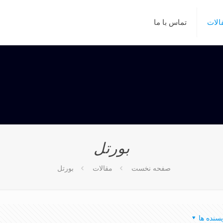
الات
تماس با ما
بورتل
صفحه نخست
مقالات
بورتل
یسنده ها