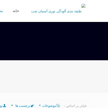
خانه
مق
فیلتر بر اساس :
موضوعات
برچسب ها
نو