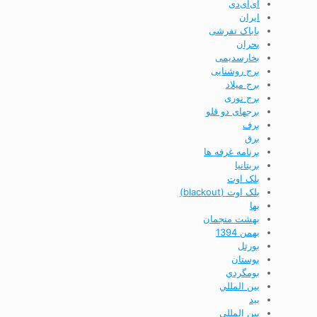
ای‌ای‌دی
ایران
باباک تفرشی
بحران
بخارسدیمی
برج روشنایی
برج ميلاد
برج نوری
برجهای دو قلو
برف
برق
برنامه غرفه ها
بريتانيا
بلک اوت
بلک اوت (blackout)
بها
بهشت منجمان
بهمن 1394
بورتل
بوستان
بومگردي
بين المللي
بید
بین المللی