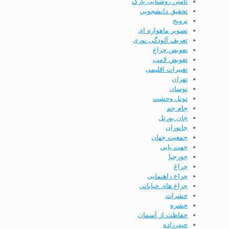
تامین روشنایی پارک
تحقيق دانشجويي
ترویج
تصویر ماهواره ای
تعریف آلودگی نوری
تعویض چراغ
تعویض لامپ
تغییرات اقلیمی
تهران
توسان
تونل وحشت
جام جم
جان بورتل
جانوران
جمعيت جهان
جهت يابي
جورجيا
چراغ
چراغ راهنمایی
چراغ های خیابانی
حشرات
حشره
حفاظت از آسمان
حيدرزاده