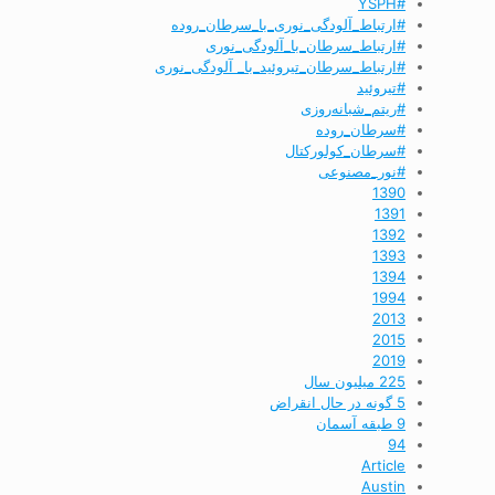
#YSPH
#ارتباط_آلودگی_نوری_با_سرطان_روده
#ارتباط_سرطان_با_آلودگی_نوری
#ارتباط_سرطان_تیروئید_با_ آلودگی_نوری
#تیروئید
#ریتم_شبانه‌روزی
#سرطان_روده
#سرطان_کولورکتال
#نور_مصنوعی
1390
1391
1392
1393
1394
1994
2013
2015
2019
225 میلیون سال
5 گونه در حال انقراض
9 طبقه آسمان
94
Article
Austin