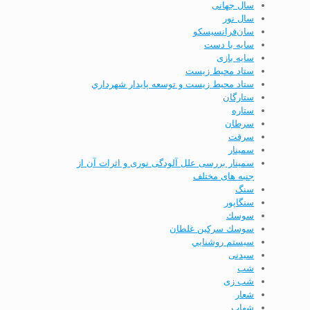
سال جهانی
سال نور
سان‌فرانسیسکو
سایه با دست
سایه بازی
ستاد محيط زيست
ستاد محيط زيست و توسعه پايدار شهرداري
ستارگان
ستاره
سرطان
سرقت
سمینار
سمینار بررسی علل آلودگی نوری و اثرات آن از
جنبه­ های مختلف
سنگ
سنگاپور
سوسك
سوسك سركين غلطان
سيستم روشنايي
سیدنی
شب
شب زی
شعار
شهاب