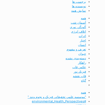
برچسب ها
نویسنده ها
نمایش همه
همه
آسمان شب
آلودگي نوري
اتلاف انرژي
اثرات
اخبار
انسان
تعريف و مفهوم
حیوان
دسته‌بندی نشده
راهکار
عکس قاب
فيزيك نور
قاب نقشه
گیاه
همه
"موسسه علمي تحقيقاتي فیزیک و نجوم ونند "
#environmental_Health_Perspectives