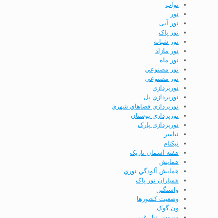
نواب
نور
نور آبی
نور پاک
نور شبانه
نور مازاد
نور ماه
نور مصنوعي
نور مصنوعی
نورپردازي
نورپردازي پل
نورپردازي فضاهاي شهري
نورپردازی بوستان
نورپردازی پارک
نياسر
نیکنام
هفته آسمان تاریک
همايش
همايش آلودگي نوري
همیاران نور پاک
واشنگتن
وضعيت كشورها
ون گوک
ویروس نیل غربی