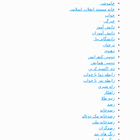
خاموشی
خانه مستند انقلاب اسلامی
خواب
خیرگی
دانش آموز
دانش آموزان
دانشگاه_ییل
درختان
دهنوی
دومين كنفرانس
دومين همايش
دي اكسيد كربن
رابطه دما با خواب
رابطه نور با خواب
راه شيري
راهكار
رتبه طلا
رصد
رصدخانه
رصدخانه مک دونالد
رصدخانه ملي
رصدگران
رنگ هاي تند
رنگین کمان