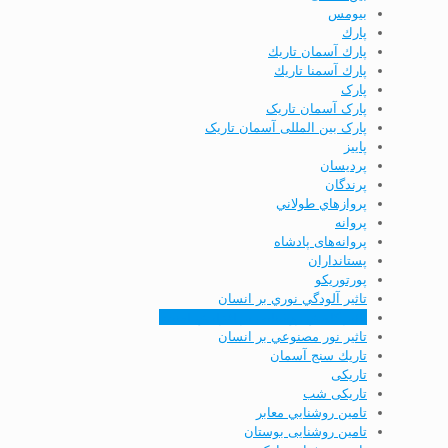
بیومس
پارك
پارك آسمان تاريك
پارك آسمنا تاريك
پارک
پارک آسمان تاریک
پارک بین المللی آسمان تاریک
پاييز
پردیسان
پرندگان
پروازهاي طولاني
پروانه
پروانه‌های پادشاه
پستانداران
پورتوریکو
تاثير آلودگي نوري بر انسان
تاثير كاهش روشنايي بر افزايش امنيت
تاثير نور مصنوعي بر انسان
تاريك سنج آسمان
تاریکی
تاریکی شب
تامين روشنايي معابر
تامین روشنایی بوستان