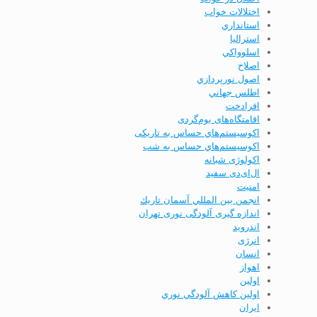
اختلالات خواب
استانداري
استرالیا
اسلوواكي
اصلاح
اصول نورپردازي
اطلس جهاني
افرادخت
اقامتگاه‌های بوم‌گردی
اکوسیستم‌هاي حساس به تاریکی
اکوسیستم‌هاي حساس به شب
اکولوژی شبانه
ال‌ای‌دی سفید
امنيت
انجمن بين المللي آسمان تاريك
اندازه گیری آلودگی نوری تهران
اندرويد
انرژی
انسان
اهواز
اولين
اولين كاهش آلودگي نوري
ايران