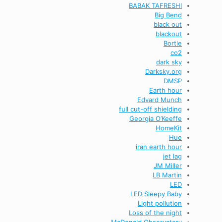
BABAK TAFRESHI
Big Bend
black out
blackout
Bortle
co2
dark sky
Darksky.org
DMSP
Earth hour
Edvard Munch
full cut-off shielding
Georgia O’Keeffe
HomeKit
Hue
iran earth hour
jet lag
JM Miller
LB Martin
LED
LED Sleepy Baby
Light pollution
Loss of the night