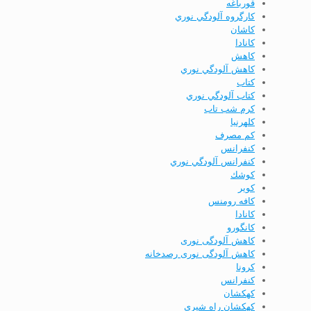
قورباغه
كارگروه آلودگي نوري
كاشان
كانادا
كاهش
كاهش آلودگي نوري
كتاب
كتاب آلودگي نوري
كرم شب تاب
كلهرنيا
كم مصرف
كنفرانس
كنفرانس آلودگي نوري
كوشك
كوير
کافه رومنس
کانادا
کانگورو
کاهش آلودگی نوری
کاهش آلودگی نوری رصدخانه
کرونا
کنفرانس
کهکشان
کهکشان راه شیری