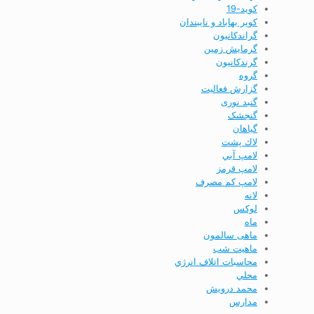
کوید-19
کویر بهاباد و نایبندان
گراندكانيون
گرمایش زمین
گرندکانیون
گروه
گزارش فعاليت
گنبد نوری
گنجشک
گياهان
لاك پشت
لامپ آبي
لامپ قرمز
لامپ كم مصرف
لانه
لوکس
ماه
ماهی سالمون
ماهیت شب
محاسبات اتلاف انرژي
محلي
محمد درویش
مدارس