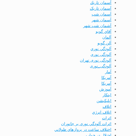
آسمان تاريك
آسمان تاریک
آسمان شب
آسمان شهر
آشمان شب شهر
آقاي گويو
آلمان
آلن گويو
آلودگي نوري
آلودگی نوری
آلودگی نوری تهران
آلودگی_نوری
آمار
آمريكا
آمریکا
آموزش
ابتكار
اپليكيشن
اتلاف
اتلاف انرژي
اثرات
اثرات آلودگي نوري بر جانوران
اختلاف ساعت در پروازهاي طولاني
اختلال در خواب