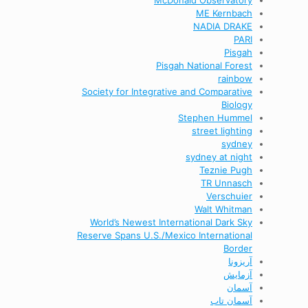
McDonald Observatory
ME Kernbach
NADIA DRAKE
PARI
Pisgah
Pisgah National Forest
rainbow
Society for Integrative and Comparative
Biology
Stephen Hummel
street lighting
sydney
sydney at night
Teznie Pugh
TR Unnasch
Verschuier
Walt Whitman
World’s Newest International Dark Sky
Reserve Spans U.S./Mexico International
Border
آریزونا
آزمایش
آسمان
آسمان تاب