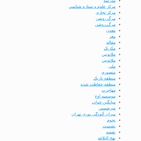
مدرسه
مركز علوم و ستاره شناسي
مرکز تجاری
مرگ روشن
مرگ_روشن
معدن
مغز
مقاله
مکزیک
ملاتونين
ملاتونین
ملي
منصوري
منطقه تاریک
منطقه حفاظت شده
مهاجرت
موسسه اوج
ميانگين خواب
ميرشمس
میزان آلودگی نوری تهران
نجوم
نشست
نقشه
نهج البلاغه