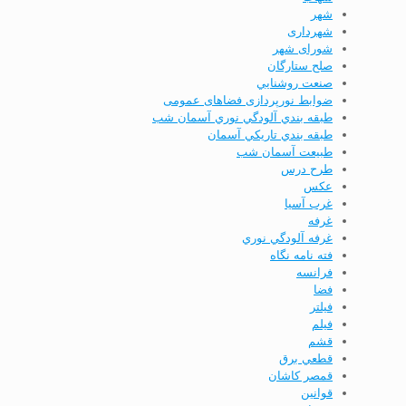
شهر
شهرداری
شورای شهر
صلح ستارگان
صنعت روشنايي
ضوابط نورپردازی فضاهای عمومی
طبقه بندي آلودگي نوري آسمان شب
طبقه بندي تاريكي آسمان
طبیعت آسمان شب
طرح درس
عكس
غرب آسیا
غرفه
غرفه آلودگي نوري
فته نامه نگاه
فرانسه
فضا
فيلتر
فیلم
قشم
قطعي برق
قمصر كاشان
قوانين