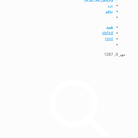
يزد
يوفو
همه
dsfsd
root
مهر 9, 1387