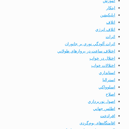
آموزش
ابتكار
اپليكيشن
اتلاف
اتلاف انرژي
اثرات
اثرات آلودگي نوري بر جانوران
اختلاف ساعت در پروازهاي طولاني
اختلال در خواب
اختلالات خواب
استانداري
استرالیا
اسلوواكي
اصلاح
اصول نورپردازي
اطلس جهاني
افرادخت
اقامتگاه‌های بوم‌گردی