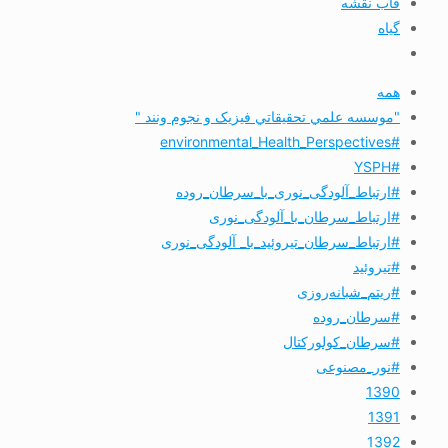
قاب نقشه
گیاه
همه
"موسسه علمي تحقيقاتي فیزیک و نجوم ونند "
#environmental_Health_Perspectives
#YSPH
#ارتباط_آلودگی_نوری_با_سرطان_روده
#ارتباط_سرطان_با_آلودگی_نوری
#ارتباط_سرطان_تیروئید_با_ آلودگی_نوری
#تیروئید
#ریتم_شبانه‌روزی
#سرطان_روده
#سرطان_کولورکتال
#نور_مصنوعی
1390
1391
1392