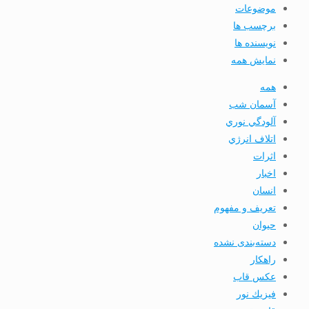
موضوعات
برچسب ها
نویسنده ها
نمایش همه
همه
آسمان شب
آلودگي نوري
اتلاف انرژي
اثرات
اخبار
انسان
تعريف و مفهوم
حیوان
دسته‌بندی نشده
راهکار
عکس قاب
فيزيك نور