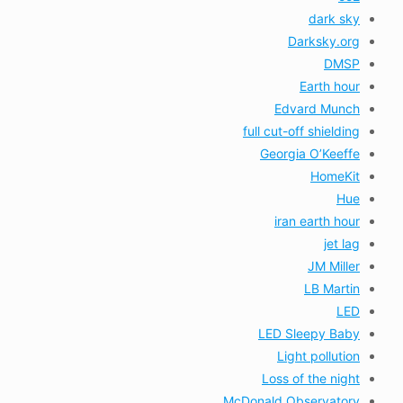
dark sky
Darksky.org
DMSP
Earth hour
Edvard Munch
full cut-off shielding
Georgia O’Keeffe
HomeKit
Hue
iran earth hour
jet lag
JM Miller
LB Martin
LED
LED Sleepy Baby
Light pollution
Loss of the night
McDonald Observatory