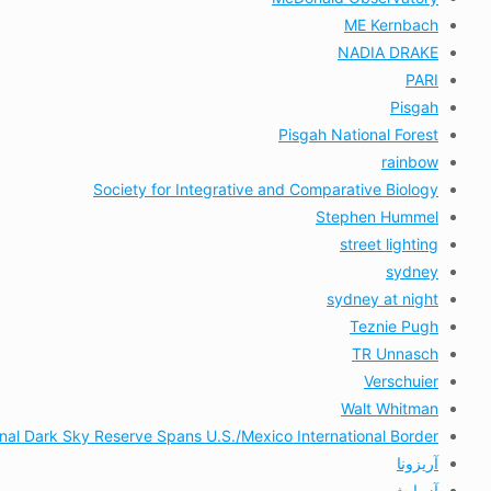
ME Kernbach
NADIA DRAKE
PARI
Pisgah
Pisgah National Forest
rainbow
Society for Integrative and Comparative Biology
Stephen Hummel
street lighting
sydney
sydney at night
Teznie Pugh
TR Unnasch
Verschuier
Walt Whitman
onal Dark Sky Reserve Spans U.S./Mexico International Border
آریزونا
آزمایش