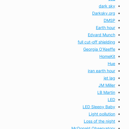
dark sky
Darksky.org
DMSP
Earth hour
Edvard Munch
full cut-off shielding
Georgia O’Keeffe
HomeKit
Hue
iran earth hour
jet lag
JM Miller
LB Martin
LED
LED Sleepy Baby
Light pollution
Loss of the night
McDonald Observatory