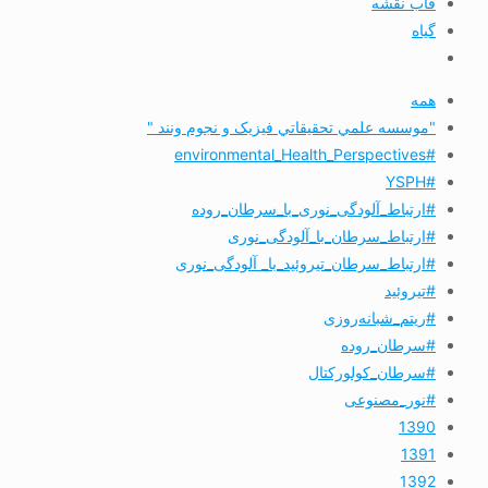
قاب نقشه
گیاه
همه
"موسسه علمي تحقيقاتي فیزیک و نجوم ونند "
#environmental_Health_Perspectives
#YSPH
#ارتباط_آلودگی_نوری_با_سرطان_روده
#ارتباط_سرطان_با_آلودگی_نوری
#ارتباط_سرطان_تیروئید_با_ آلودگی_نوری
#تیروئید
#ریتم_شبانه‌روزی
#سرطان_روده
#سرطان_کولورکتال
#نور_مصنوعی
1390
1391
1392