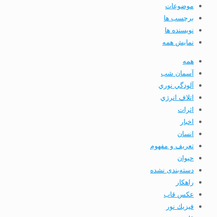
موضوعات
برچسب ها
نویسنده ها
نمایش همه
همه
آسمان شب
آلودگي نوري
اتلاف انرژي
اثرات
اخبار
انسان
تعريف و مفهوم
حیوان
دسته‌بندی نشده
راهکار
عکس قاب
فيزيك نور