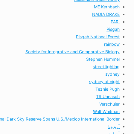
ME Kernbach
NADIA DRAKE
PARI
Pisgah
Pisgah National Forest
rainbow
Society for Integrative and Comparative Biology
Stephen Hummel
street lighting
sydney
sydney at night
Teznie Pugh
TR Unnasch
Verschuier
Walt Whitman
onal Dark Sky Reserve Spans U.S./Mexico International Border
آریزونا
آزمایش