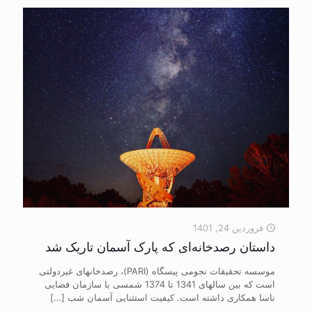
فروردین 24, 1401
داستان رصدخانه‌ای که پارک آسمان تاریک شد
موسسه تحقیقات نجومی پیسگاه (PARI)، رصدخانه‎ای غیردولتی
است که بین سال‎های 1341 تا 1374 شمسی با سازمان فضایی
ناسا همکاری داشته است. کیفیت استثنایی آسمان شب
[…]