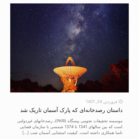
فروردین 24, 1401
داستان رصدخانه‌ای که پارک آسمان تاریک شد
موسسه تحقیقات نجومی پیسگاه (PARI)، رصدخانه‎ای غیردولتی
است که بین سال‎های 1341 تا 1374 شمسی با سازمان فضایی
ناسا همکاری داشته است. کیفیت استثنایی آسمان شب
[…]