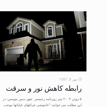
مهر 9, 1387
رابطه کاهش نور و سرقت
۵ ژوئن ۲۰۰۴ تیتر روزنامه رجیستر شهر دیس موینس: در
این مطلب می خوانید: “خاموشی چراغهای خیابانها موجب