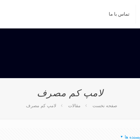
تماس با ما
لامپ كم مصرف
صفحه نخست
مقالات
لامپ كم مصرف
یسنده ها