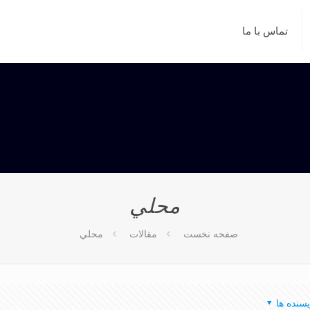
تماس با ما
محلي
صفحه نخست
مقالات
محلي
یسنده ها