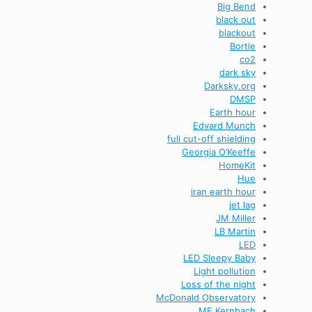
Big Bend
black out
blackout
Bortle
co2
dark sky
Darksky.org
DMSP
Earth hour
Edvard Munch
full cut-off shielding
Georgia O’Keeffe
HomeKit
Hue
iran earth hour
jet lag
JM Miller
LB Martin
LED
LED Sleepy Baby
Light pollution
Loss of the night
McDonald Observatory
ME Kernbach