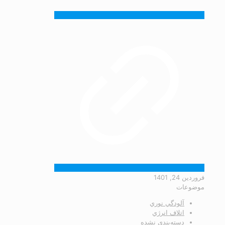
فروردین 24, 1401
موضوعات
آلودگي نوري
اتلاف انرژي
دسته‌بندی نشده