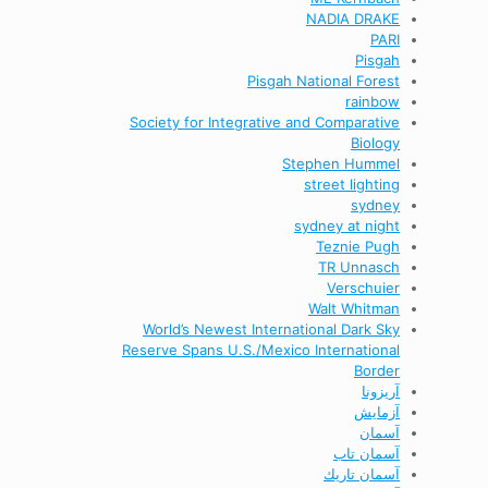
NADIA DRAKE
PARI
Pisgah
Pisgah National Forest
rainbow
Society for Integrative and Comparative
Biology
Stephen Hummel
street lighting
sydney
sydney at night
Teznie Pugh
TR Unnasch
Verschuier
Walt Whitman
World’s Newest International Dark Sky
Reserve Spans U.S./Mexico International
Border
آریزونا
آزمایش
آسمان
آسمان تاب
آسمان تاريك