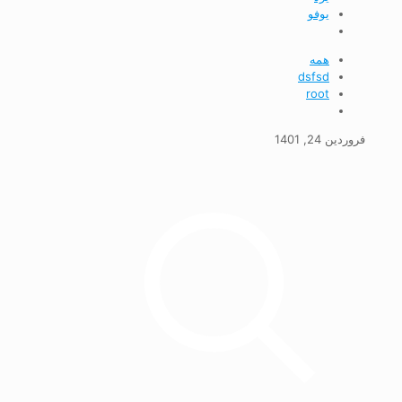
يوفو
همه
dsfsd
root
فروردین 24, 1401