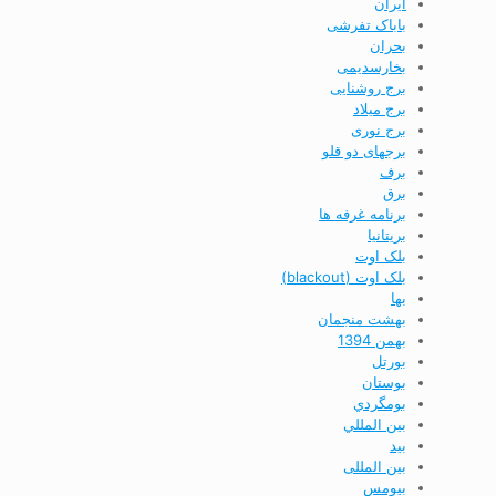
ایران
باباک تفرشی
بحران
بخارسدیمی
برج روشنایی
برج ميلاد
برج نوری
برجهای دو قلو
برف
برق
برنامه غرفه ها
بريتانيا
بلک اوت
بلک اوت (blackout)
بها
بهشت منجمان
بهمن 1394
بورتل
بوستان
بومگردي
بين المللي
بید
بین المللی
بیومس