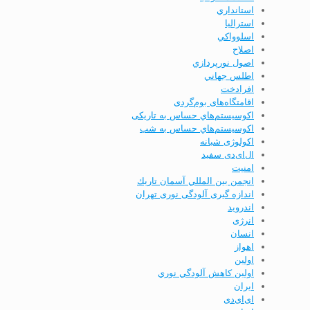
استانداري
استرالیا
اسلوواكي
اصلاح
اصول نورپردازي
اطلس جهاني
افرادخت
اقامتگاه‌های بوم‌گردی
اکوسیستم‌هاي حساس به تاریکی
اکوسیستم‌هاي حساس به شب
اکولوژی شبانه
ال‌ای‌دی سفید
امنيت
انجمن بين المللي آسمان تاريك
اندازه گیری آلودگی نوری تهران
اندرويد
انرژی
انسان
اهواز
اولين
اولين كاهش آلودگي نوري
ايران
ای‌ای‌دی