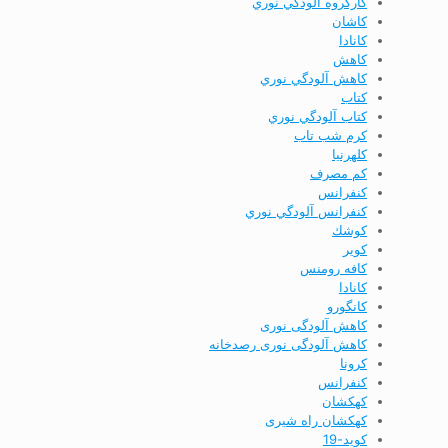
كارگروه آلودگي نوري
كاشان
كانادا
كاهش
كاهش آلودگي نوري
كتاب
كتاب آلودگي نوري
كرم شب تاب
كلهرنيا
كم مصرف
كنفرانس
كنفرانس آلودگي نوري
كوشك
كوير
کافه رومنس
کانادا
کانگورو
کاهش آلودگی نوری
کاهش آلودگی نوری رصدخانه
کرونا
کنفرانس
کهکشان
کهکشان راه شیری
کوید-19