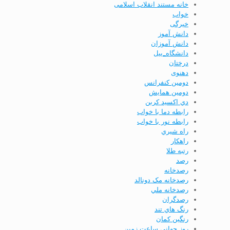
خانه مستند انقلاب اسلامی
خواب
خیرگی
دانش آموز
دانش آموزان
دانشگاه_ییل
درختان
دهنوی
دومين كنفرانس
دومين همايش
دي اكسيد كربن
رابطه دما با خواب
رابطه نور با خواب
راه شيري
راهكار
رتبه طلا
رصد
رصدخانه
رصدخانه مک دونالد
رصدخانه ملي
رصدگران
رنگ هاي تند
رنگین کمان
روز جهانی ساعت زمین