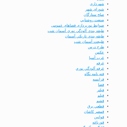
شهرداری
شورای شهر
صلح ستارگان
صنعت روشنايي
ضوابط نورپردازی فضاهای عمومی
طبقه بندي آلودگي نوري آسمان شب
طبقه بندي تاريكي آسمان
طبیعت آسمان شب
طرح درس
عكس
غرب آسیا
غرفه
غرفه آلودگي نوري
فته نامه نگاه
فرانسه
فضا
فيلتر
فیلم
قشم
قطعي برق
قمصر كاشان
قوانين
قورباغه