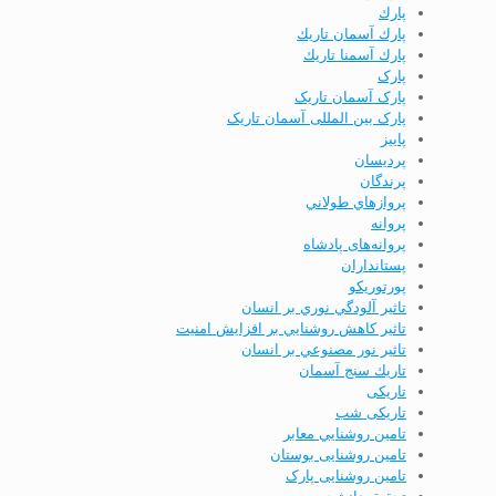
پارك
پارك آسمان تاريك
پارك آسمنا تاريك
پارک
پارک آسمان تاریک
پارک بین المللی آسمان تاریک
پاييز
پردیسان
پرندگان
پروازهاي طولاني
پروانه
پروانه‌های پادشاه
پستانداران
پورتوریکو
تاثير آلودگي نوري بر انسان
تاثير كاهش روشنايي بر افزايش امنيت
تاثير نور مصنوعي بر انسان
تاريك سنج آسمان
تاریکی
تاریکی شب
تامين روشنايي معابر
تامین روشنایی بوستان
تامین روشنایی پارک