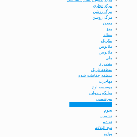
مرکز تجاری
مرگ روشن
مرگ_روشن
معدن
مغز
مقاله
مکزیک
ملاتونين
ملاتونین
ملي
منصوري
منطقه تاریک
منطقه حفاظت شده
مهاجرت
موسسه اوج
ميانگين خواب
ميرشمس
میزان آلودگی نوری تهران
نجوم
نشست
نقشه
نهج البلاغه
نواب