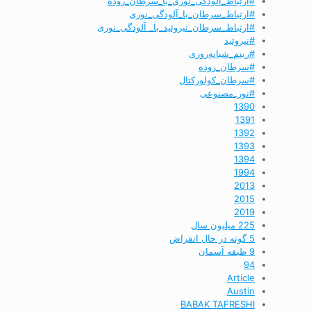
#ارتباط_آلودگی_نوری_با_سرطان_روده
#ارتباط_سرطان_با_آلودگی_نوری
#ارتباط_سرطان_تیروئید_با_ آلودگی_نوری
#تیروئید
#ریتم_شبانه‌روزی
#سرطان_روده
#سرطان_کولورکتال
#نور_مصنوعی
1390
1391
1392
1393
1394
1994
2013
2015
2019
225 میلیون سال
5 گونه در حال انقراض
9 طبقه آسمان
94
Article
Austin
BABAK TAFRESHI