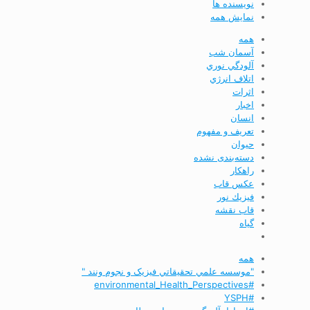
نویسنده ها
نمایش همه
همه
آسمان شب
آلودگي نوري
اتلاف انرژي
اثرات
اخبار
انسان
تعريف و مفهوم
حیوان
دسته‌بندی نشده
راهکار
عکس قاب
فيزيك نور
قاب نقشه
گیاه
همه
"موسسه علمي تحقيقاتي فیزیک و نجوم ونند "
#environmental_Health_Perspectives
#YSPH