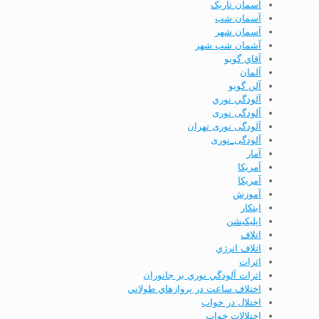
آسمان تاریک
آسمان شب
آسمان شهر
آشمان شب شهر
آقاي گويو
آلمان
آلن گويو
آلودگي نوري
آلودگی نوری
آلودگی نوری تهران
آلودگی_نوری
آمار
آمريكا
آمریکا
آموزش
ابتكار
اپليكيشن
اتلاف
اتلاف انرژي
اثرات
اثرات آلودگي نوري بر جانوران
اختلاف ساعت در پروازهاي طولاني
اختلال در خواب
اختلالات خواب