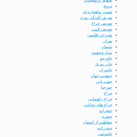
تحقيق دانشجويي
ترویج
تصویر ماهواره ای
تعریف آلودگی نوری
تعویض چراغ
تعویض لامپ
تغییرات اقلیمی
تهران
توسان
تونل وحشت
جام جم
جان بورتل
جانوران
جمعيت جهان
جهت يابي
جورجيا
چراغ
چراغ راهنمایی
چراغ های خیابانی
حشرات
حشره
حفاظت از آسمان
حيدرزاده
خاموشی