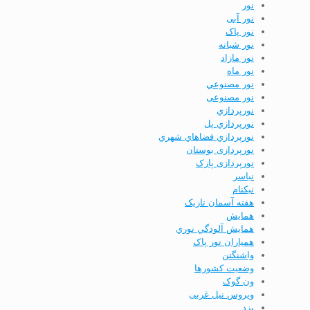
نور
نور آبی
نور پاک
نور شبانه
نور مازاد
نور ماه
نور مصنوعي
نور مصنوعی
نورپردازي
نورپردازي پل
نورپردازي فضاهاي شهري
نورپردازی بوستان
نورپردازی پارک
نياسر
نیکنام
هفته آسمان تاریک
همايش
همايش آلودگي نوري
همیاران نور پاک
واشنگتن
وضعيت كشورها
ون گوک
ویروس نیل غربی
يزد