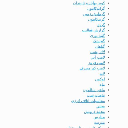
کویر بهاباد و نایبندان
گراندكانيون
گرمایش زمین
گرندکانیون
گروه
گزارش فعاليت
گنبد نوری
گنجشک
گياهان
لاك پشت
لامپ آبي
لامپ قرمز
لامپ كم مصرف
لانه
لوکس
ماه
ماهی سالمون
ماهیت شب
محاسبات اتلاف انرژي
محلي
محمد درویش
مدارس
مدرسه
مركز علوم و ستاره شناسي