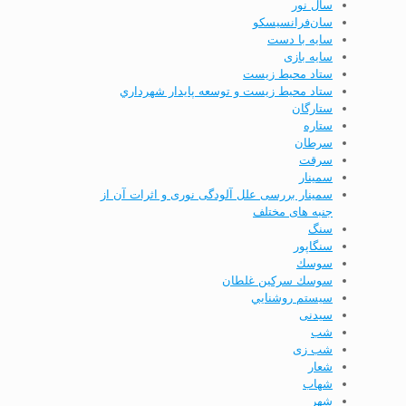
سال نور
سان‌فرانسیسکو
سایه با دست
سایه بازی
ستاد محيط زيست
ستاد محيط زيست و توسعه پايدار شهرداري
ستارگان
ستاره
سرطان
سرقت
سمینار
سمینار بررسی علل آلودگی نوری و اثرات آن از
جنبه­ های مختلف
سنگ
سنگاپور
سوسك
سوسك سركين غلطان
سيستم روشنايي
سیدنی
شب
شب زی
شعار
شهاب
شهر