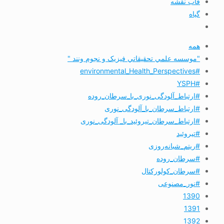
قاب نقشه
گیاه
همه
"موسسه علمي تحقيقاتي فیزیک و نجوم ونند "
#environmental_Health_Perspectives
#YSPH
#ارتباط_آلودگی_نوری_با_سرطان_روده
#ارتباط_سرطان_با_آلودگی_نوری
#ارتباط_سرطان_تیروئید_با_ آلودگی_نوری
#تیروئید
#ریتم_شبانه‌روزی
#سرطان_روده
#سرطان_کولورکتال
#نور_مصنوعی
1390
1391
1392