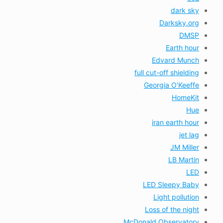
dark sky
Darksky.org
DMSP
Earth hour
Edvard Munch
full cut-off shielding
Georgia O’Keeffe
HomeKit
Hue
iran earth hour
jet lag
JM Miller
LB Martin
LED
LED Sleepy Baby
Light pollution
Loss of the night
McDonald Observatory