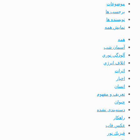
موضوعات
برچسب ها
نویسنده ها
نمایش همه
همه
آسمان شب
آلودگي نوري
اتلاف انرژي
اثرات
اخبار
انسان
تعريف و مفهوم
حیوان
دسته‌بندی نشده
راهکار
عکس قاب
فيزيك نور