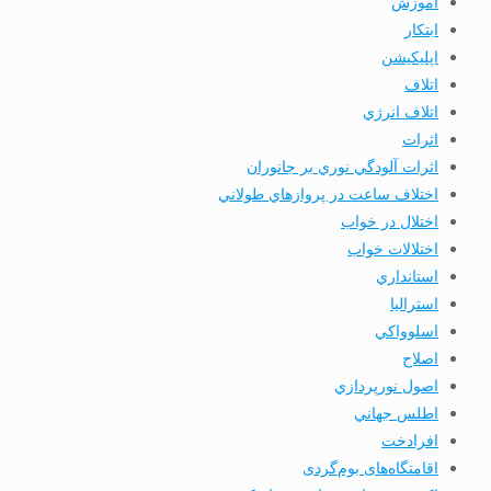
آموزش
ابتكار
اپليكيشن
اتلاف
اتلاف انرژي
اثرات
اثرات آلودگي نوري بر جانوران
اختلاف ساعت در پروازهاي طولاني
اختلال در خواب
اختلالات خواب
استانداري
استرالیا
اسلوواكي
اصلاح
اصول نورپردازي
اطلس جهاني
افرادخت
اقامتگاه‌های بوم‌گردی