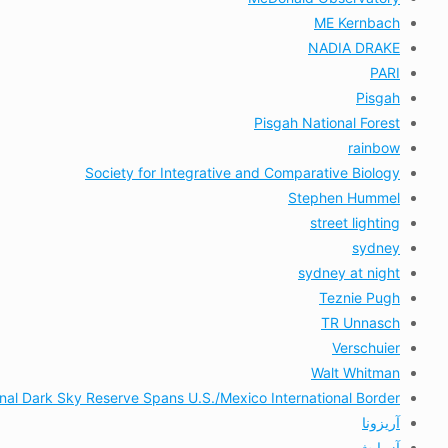
ME Kernbach
NADIA DRAKE
PARI
Pisgah
Pisgah National Forest
rainbow
Society for Integrative and Comparative Biology
Stephen Hummel
street lighting
sydney
sydney at night
Teznie Pugh
TR Unnasch
Verschuier
Walt Whitman
onal Dark Sky Reserve Spans U.S./Mexico International Border
آریزونا
آزمایش