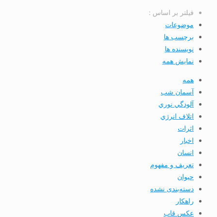
فیلتر بر اساس :
موضوعات
برچسب ها
نویسنده ها
نمایش همه
همه
آسمان شب
آلودگي نوري
اتلاف انرژي
اثرات
اخبار
انسان
تعريف و مفهوم
حیوان
دسته‌بندی نشده
راهکار
عکس قاب