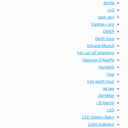
Bortle
co2
dark sky
Darksky.org
DMSP
Earth hour
Edvard Munch
full cut-off shielding
Georgia O’Keeffe
HomeKit
Hue
iran earth hour
jet lag
JM Miller
LB Martin
LED
LED Sleepy Baby
Light pollution