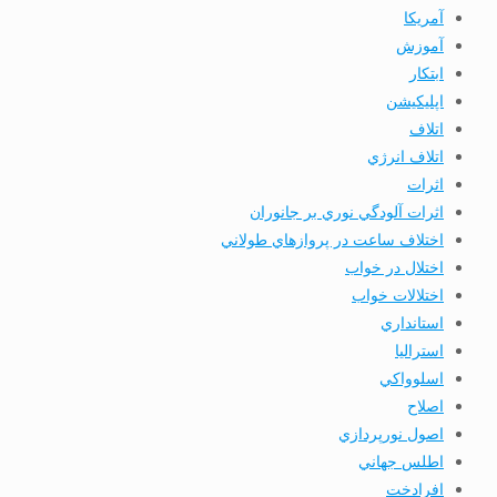
آمریکا
آموزش
ابتكار
اپليكيشن
اتلاف
اتلاف انرژي
اثرات
اثرات آلودگي نوري بر جانوران
اختلاف ساعت در پروازهاي طولاني
اختلال در خواب
اختلالات خواب
استانداري
استرالیا
اسلوواكي
اصلاح
اصول نورپردازي
اطلس جهاني
افرادخت