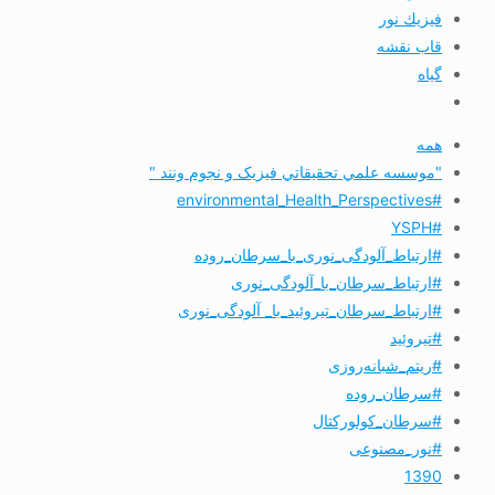
فيزيك نور
قاب نقشه
گیاه
همه
"موسسه علمي تحقيقاتي فیزیک و نجوم ونند "
#environmental_Health_Perspectives
#YSPH
#ارتباط_آلودگی_نوری_با_سرطان_روده
#ارتباط_سرطان_با_آلودگی_نوری
#ارتباط_سرطان_تیروئید_با_ آلودگی_نوری
#تیروئید
#ریتم_شبانه‌روزی
#سرطان_روده
#سرطان_کولورکتال
#نور_مصنوعی
1390