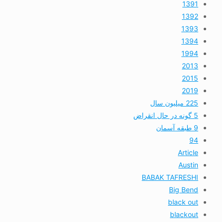
1391
1392
1393
1394
1994
2013
2015
2019
225 میلیون سال
5 گونه در حال انقراض
9 طبقه آسمان
94
Article
Austin
BABAK TAFRESHI
Big Bend
black out
blackout