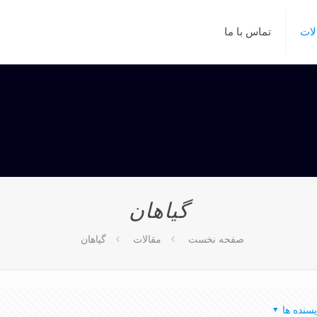
لات
تماس با ما
گياهان
صفحه نخست
مقالات
گياهان
یسنده ها